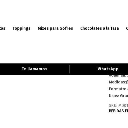
tas
Toppings
Mixes para Gofres
Chocolates a la Taza
 Desechables
/
Menaje Desechable BEBIDAS FRIAS
/ Vaso Pet 360 ml (12 oz
Vaso
(4X5
Te llamamos
WhatsApp
Volumen: 
Medidas:
Formato: 
Usos: Gra
SKU:
MD01
BEBIDAS F