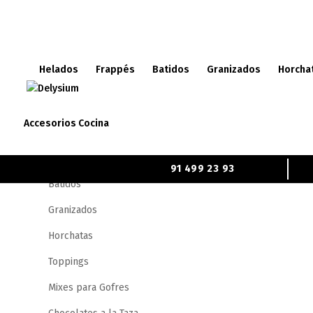
Helados
Frappés
Batidos
Granizados
Horcha
Categorías
Inicio
/
Tienda
/
Envases
Accesorios Cocina
Helados
Frappés
91 499 23 93
Batidos
X Cerrar
Granizados
Horchatas
He leído y acepto la
Política de privacidad.
Toppings
Mixes para Gofres