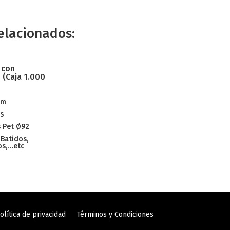
elacionados:
 con
(Caja 1.000
mm
s
 Pet Ø92
 Batidos,
os,…etc
olítica de privacidad
Términos y Condiciones