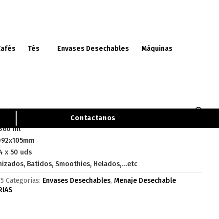
Cafés
Tés
Envases Desechables
Máquinas
) Ø92 mm (4X50 uds)
 Pet 360 ml (12 oz) Ø92 mm
0 uds)
Contactanos
360 ml
Ø92x105mm
4 x 50 uds
nizados, Batidos, Smoothies, Helados,…etc
5
Categorías:
Envases Desechables
,
Menaje Desechable
RIAS
LLAMADME