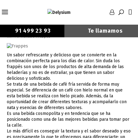
91 499 23 93
Te llamamos
Inicio
/
Tienda
/ Frappés
Frappés
X Cerrar
Nombre
Un sabor refrescante y delicioso que se convierte en la
combinación perfecta para los días de calor. Sin duda los
Teléfono
frappés son unos de los productos de alta demanda de las
heladerías y no es de extrañar, ya que tienen un sabor
He leído y acepto la
Política de privacidad.
delicioso y sofisticado.
Se trata de una bebida de café fría servida de forma muy
LLAMADME
especial. Se diferencia de un café con hielo normal en que
esta bebida se realiza con hielo picado. Además, da la
oportunidad de crear diferentes texturas y acompañarlo con
nata y esencias de diferentes sabores.
Es una bebida cosmopolita y en tendencia que se ha
posicionado como una de las mejores bebidas para tomar por
la calle.
Lo más difícil es conseguir la textura y el sabor deseado y eso
es precisamente lo que te ofrecemos para diferenciarte: un