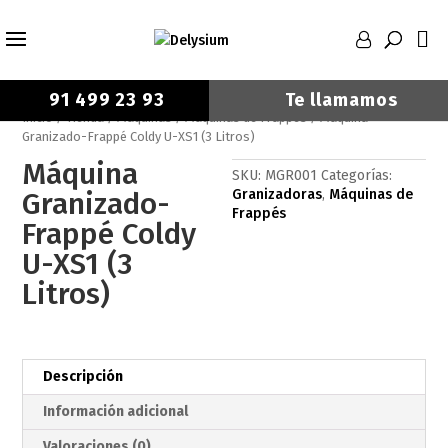
91 499 23 93
Te llamamos
Inicio
/
Tienda
/
Máquinas
/
Máquinas de Frappés
/ Máquina
X Cerrar
Granizado-Frappé Coldy U-XS1 (3 Litros)
Máquina
SKU:
MGR001
Categorías:
Granizado-
Granizadoras
,
Máquinas de
Frappés
Frappé Coldy
U-XS1 (3
He leído y acepto la
Política de privacidad.
Litros)
LLAMADME
Descripción
Información adicional
Valoraciones (0)