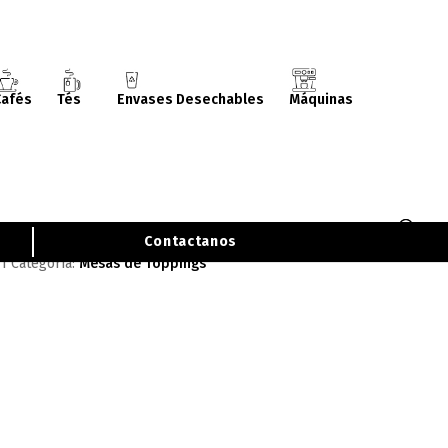
Cafés
Tés
Envases Desechables
Máquinas
 de Toppings Frío – Neutro FN-
Contactanos
1
Categoría:
Mesas de Toppings
LLAMADME