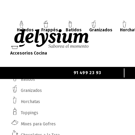
Helados
Frappés
Batidos
Granizados
Horcha
Categorías
Inicio
/
Tienda
/
Máquin
Accesorios Cocina
Helados
Frappés
91 499 23 93
Batidos
X Cerrar
Granizados
Horchatas
He leído y acepto la
Política de privacidad.
Toppings
Mixes para Gofres