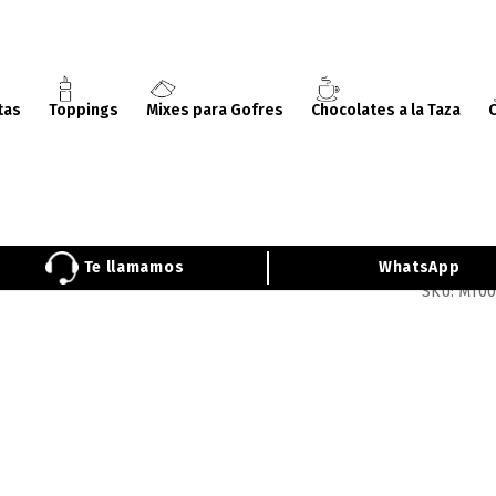
tas
Toppings
Mixes para Gofres
Chocolates a la Taza
as
/
Mesas de Toppings
/ Mesa de Toppings Frío – Neutro FN-900
Mesa
900
Te llamamos
WhatsApp
SKU:
MT00