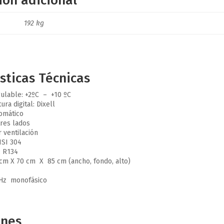
ión adicional
192 kg
sticas Técnicas
ulable: +2ºC – +10 ºC
ra digital: Dixell
omático
res lados
 ventilación
ISI 304
: R134
cm X 70 cm X 85 cm (ancho, fondo, alto)
 Hz monofásico
ones