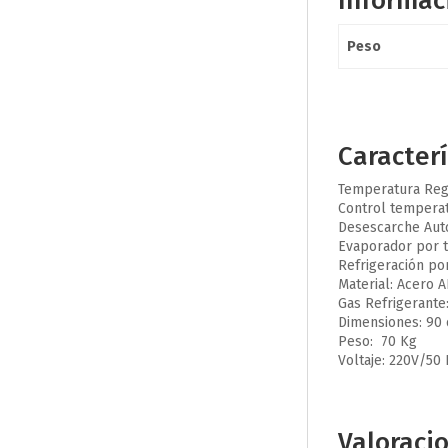
Informac
Peso
Caracterí
Temperatura Reg
Control temperatu
Desescarche Aut
Evaporador por t
Refrigeración por
Material: Acero A
Gas Refrigerante
Dimensiones: 90 
Peso: 70 Kg
Voltaje: 220V/50
Valoraci