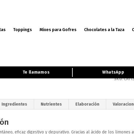
tas
Toppings
Mixes para Gofres
Chocolates a la Taza
 al Limón Instant (Caja 10 Bolsas de 1 kg)
Té al
de 1 
Te llamamos
WhatsApp
SKU:
CA11
Ingredientes
Nutrientes
Elaboración
Valoracion
ión
ntáneo, eficaz digestivo y depurativo. Gracias al ácido de los limone