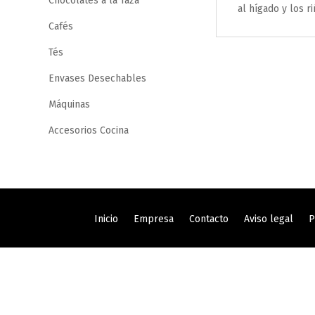
Chocolates a la Taza
al hígado y los r
Cafés
Tés
Envases Desechables
Máquinas
Accesorios Cocina
Inicio
Empresa
Contacto
Aviso legal
P