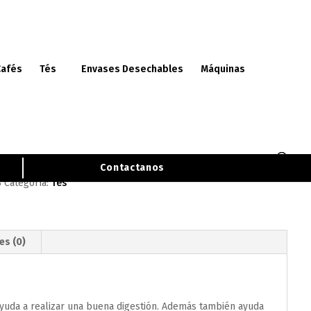
Cafés
Tés
Envases Desechables
Máquinas
 Limón Instant (Caja 10 Bolsas
kg)
Contactanos
3
Categoría:
Tés
es (0)
LLAMADME
s ayuda a realizar una buena digestión. Además también ayuda