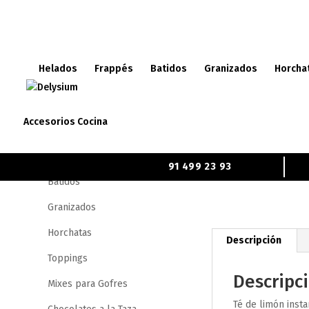
Helados
Frappés
Batidos
Granizados
Horcha
Categorías
Inicio
/
Tienda
/
Tés
/ Té
Accesorios Cocina
Helados
Frappés
91 499 23 93
Batidos
X Cerrar
Granizados
Horchatas
Descripción
He leído y acepto la
Política de privacidad.
Toppings
Descripc
Mixes para Gofres
Té de limón insta